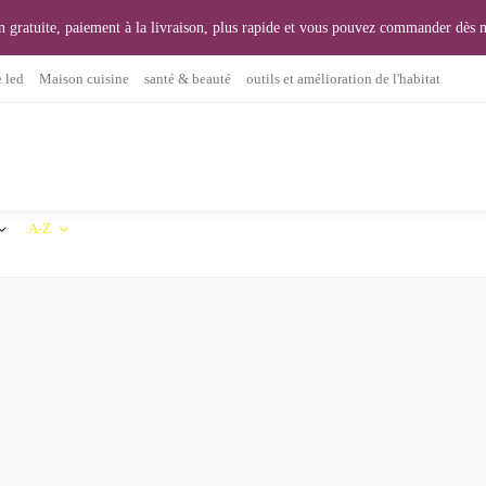
n gratuite, paiement à la livraison, plus rapide et vous pouvez commander d
 led
Maison cuisine
santé & beauté
outils et amélioration de l'habitat
A-Z