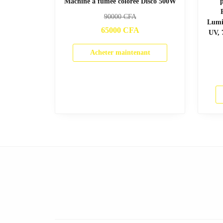
Machine à fumée colorée Disco 500W
90000
CFA
Lumi
65000
CFA
UV, 
Acheter maintenant