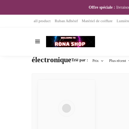
Offre spéciale :
livraiso
all product
Ruban Adhésif
Matériel de coiffure
Lumière
électronique
Trié par :
Prix
Plus récent